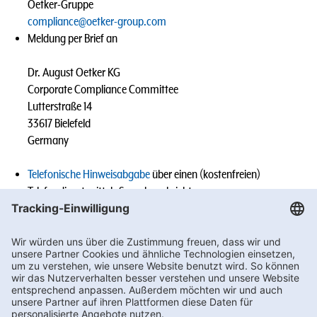
Oetker-Gruppe
compliance@oetker-group.com
Meldung per Brief an
Dr. August Oetker KG
Corporate Compliance Committee
Lutterstraße 14
33617 Bielefeld
Germany
Telefonische Hinweisabgabe
über einen (kostenfreien)
Telefondienst mittels Sprachnachricht
Meldungen von Mitarbeitenden der Oetker-Gruppe an die
Geschäftsführung, den Vorgesetzten, den (Group-)
Compliance Officer oder sonst benannten Ansprechpersonen
des jeweiligen Tochterunternehmens (z.B. im Rahmen eines
persönlichen Gesprächs).
Wir werden den Vorgang sorgfältig prüfen und die erforderlichen