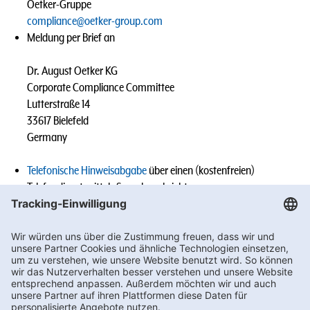
Oetker-Gruppe
compliance@oetker-group.com
Meldung per Brief an
Dr. August Oetker KG
Corporate Compliance Committee
Lutterstraße 14
33617 Bielefeld
Germany
Telefonische Hinweisabgabe
über einen (kostenfreien)
Telefondienst mittels Sprachnachricht
Meldungen von Mitarbeitenden der Oetker-Gruppe an die
Geschäftsführung, den Vorgesetzten, den (Group-)
Compliance Officer oder sonst benannten Ansprechpersonen
des jeweiligen Tochterunternehmens (z.B. im Rahmen eines
persönlichen Gesprächs).
Wir werden den Vorgang sorgfältig prüfen und die erforderlichen