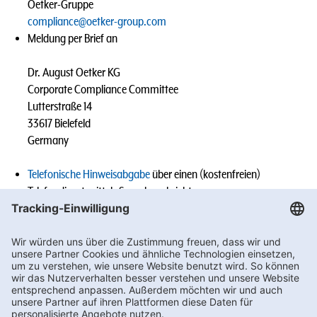
Oetker-Gruppe
compliance@oetker-group.com
Meldung per Brief an
Dr. August Oetker KG
Corporate Compliance Committee
Lutterstraße 14
33617 Bielefeld
Germany
Telefonische Hinweisabgabe
über einen (kostenfreien)
Telefondienst mittels Sprachnachricht
Meldungen von Mitarbeitenden der Oetker-Gruppe an die
Geschäftsführung, den Vorgesetzten, den (Group-)
Compliance Officer oder sonst benannten Ansprechpersonen
des jeweiligen Tochterunternehmens (z.B. im Rahmen eines
persönlichen Gesprächs).
Wir werden den Vorgang sorgfältig prüfen und die erforderlichen