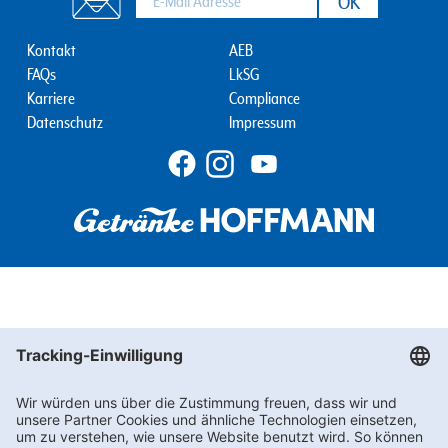
Footernav
Footernav
Kontakt
AEB
FAQs
LkSG
Mobile
Mobile
Karriere
Compliance
1.
2.
Datenschutz
Impressum
Spalte
Spalte
Wir
benötigen
Ihre
Zustimmung,
um den
Adition-