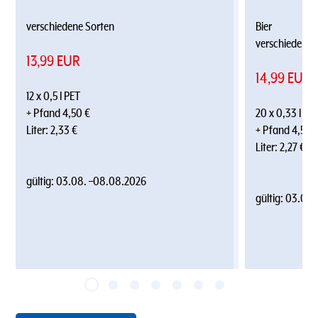
verschiedene Sorten
Bier
verschiedene 
13,99 EUR
14,99 EUR
12 x 0,5 l PET
+ Pfand 4,50 €
20 x 0,33 l
Liter: 2,33 €
+ Pfand 4,50 
Liter: 2,27 €
gültig:
03.08.
–
08.08.2026
gültig:
03.08.