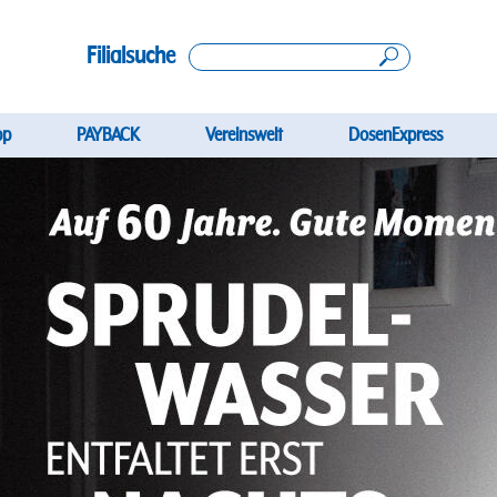
Filialsuche
gation
pp
PAYBACK
Vereinswelt
DosenExpress