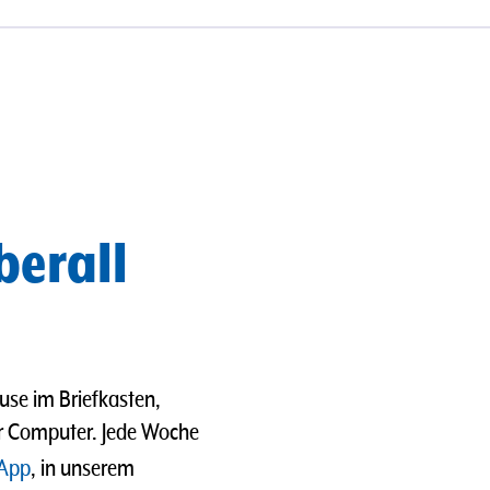
berall
use im Briefkasten,
er Computer. Jede Woche
App
, in unserem