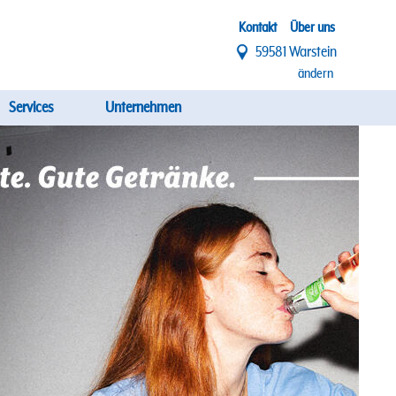
Top
Kontakt
Über uns
59581 Warstein
Menü
ändern
Services
Unternehmen