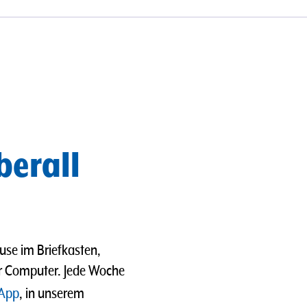
berall
use im Briefkasten,
er Computer. Jede Woche
App
, in unserem