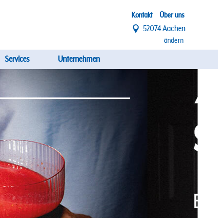
Top
Kontakt
Über uns
52074 Aachen
Menü
ändern
Services
Unternehmen