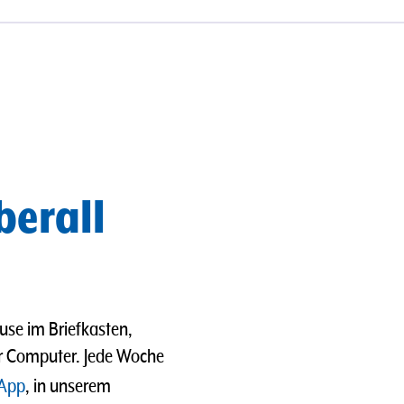
berall
use im Briefkasten,
er Computer. Jede Woche
App
, in unserem