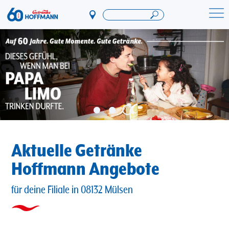
Direkt
zum
Startseite Getränke Hoffmann
Inhalt
Aktuelle Getränke
Hoffmann Angebote
für deine Filiale in 08132 Mülsen