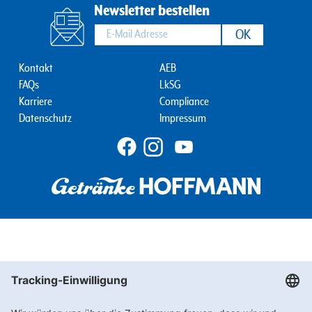
Newsletter bestellen
Footernav
Footernav
Kontakt
AEB
FAQs
LkSG
Mobile
Mobile
Karriere
Compliance
1.
2.
Datenschutz
Impressum
Spalte
Spalte
Wir
benötigen
Ihre
Zustimmung,