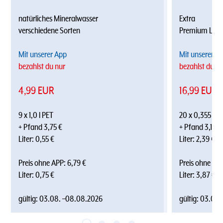
natürliches Mineralwasser
Extra
verschiedene Sorten
Premium Lage
Mit unserer App
Mit unserer A
bezahlst du nur
bezahlst du nu
4,99 EUR
16,99 EUR
9 x 1,0 l PET
20 x 0,355 l
+ Pfand 3,75 €
+ Pfand 3,10 €
Liter: 0,55 €
Liter: 2,39 €
Preis ohne APP: 6,79 €
Preis ohne APP
Liter: 0,75 €
Liter: 3,87 €
gültig:
03.08.
–
08.08.2026
gültig:
03.08.