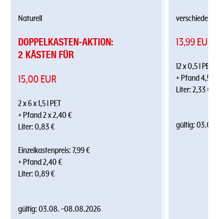
Naturell
verschiedene 
DOPPELKASTEN-AKTION:
13,99 EUR
2 KÄSTEN FÜR
12 x 0,5 l PET
15,00 EUR
+ Pfand 4,50 
Liter: 2,33 €
2 x 6 x 1,5 l PET
+ Pfand 2 x 2,40 €
gültig:
03.08.
Liter: 0,83 €
Einzelkastenpreis: 7,99 €
+ Pfand 2,40 €
Liter: 0,89 €
gültig:
03.08.
–
08.08.2026