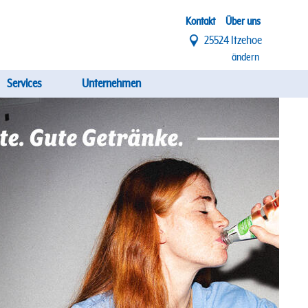
Top
Kontakt
Über uns
25524 Itzehoe
Menü
ändern
Services
Unternehmen