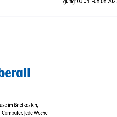
gültig:
03.08.
–
08.08.202
berall
use im Briefkasten,
er Computer. Jede Woche