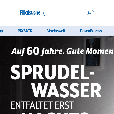
Filialsuche
gation
pp
PAYBACK
Vereinswelt
DosenExpress