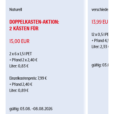
Naturell
verschiedene 
DOPPELKASTEN-AKTION:
13,99 EUR
2 KÄSTEN FÜR
12 x 0,5 l PET
15,00 EUR
+ Pfand 4,50 
Liter: 2,33 €
2 x 6 x 1,5 l PET
+ Pfand 2 x 2,40 €
gültig:
03.08.
Liter: 0,83 €
Einzelkastenpreis: 7,99 €
+ Pfand 2,40 €
Liter: 0,89 €
gültig:
03.08.
–
08.08.2026