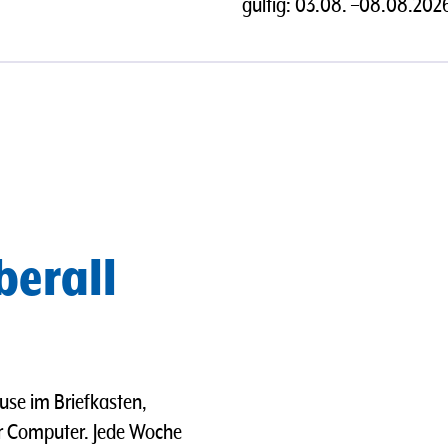
gültig:
03.08.
–
08.08.202
berall
use im Briefkasten,
er Computer. Jede Woche