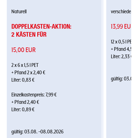
Naturell
verschiedene 
DOPPELKASTEN-AKTION:
13,99 EUR
2 KÄSTEN FÜR
12 x 0,5 l PET
15,00 EUR
+ Pfand 4,50 
Liter: 2,33 €
2 x 6 x 1,5 l PET
+ Pfand 2 x 2,40 €
gültig:
03.08.
Liter: 0,83 €
Einzelkastenpreis: 7,99 €
+ Pfand 2,40 €
Liter: 0,89 €
gültig:
03.08.
–
08.08.2026