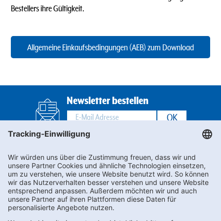
Bestellers ihre Gültigkeit.
Allgemeine Einkaufsbedingungen (AEB) zum Download
Newsletter bestellen
Footernav
Footernav
Kontakt
AEB
FAQs
LkSG
Mobile
Mobile
Karriere
Compliance
1.
2.
Datenschutz
Impressum
Spalte
Spalte