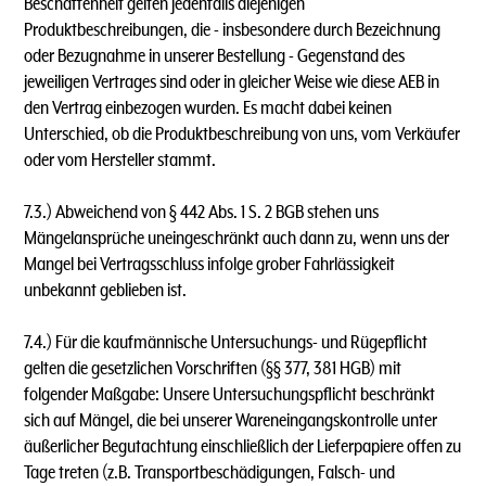
Beschaffenheit gelten jedenfalls diejenigen
Produktbeschreibungen, die - insbesondere durch Bezeichnung
oder Bezugnahme in unserer Bestellung - Gegenstand des
jeweiligen Vertrages sind oder in gleicher Weise wie diese AEB in
den Vertrag einbezogen wurden. Es macht dabei keinen
Unterschied, ob die Produktbeschreibung von uns, vom Verkäufer
oder vom Hersteller stammt.
7.3.) Abweichend von § 442 Abs. 1 S. 2 BGB stehen uns
Mängelansprüche uneingeschränkt auch dann zu, wenn uns der
Mangel bei Vertragsschluss infolge grober Fahrlässigkeit
unbekannt geblieben ist.
7.4.) Für die kaufmännische Untersuchungs- und Rügepflicht
gelten die gesetzlichen Vorschriften (§§ 377, 381 HGB) mit
folgender Maßgabe: Unsere Untersuchungspflicht beschränkt
sich auf Mängel, die bei unserer Wareneingangskontrolle unter
äußerlicher Begutachtung einschließlich der Lieferpapiere offen zu
Tage treten (z.B. Transportbeschädigungen, Falsch- und