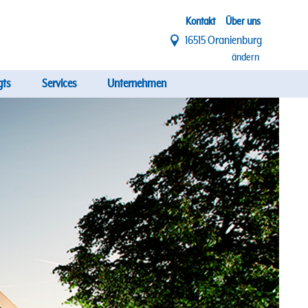
Top
Kontakt
Über uns
16515 Oranienburg
Menü
ändern
gts
Services
Unternehmen