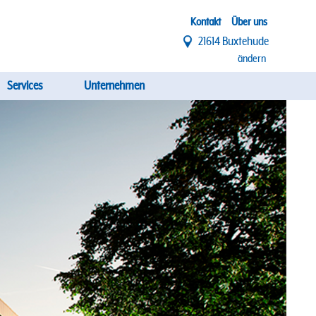
Top
Kontakt
Über uns
21614 Buxtehude
Menü
ändern
Services
Unternehmen