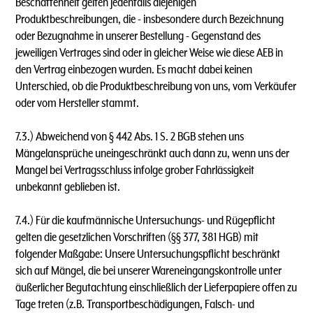
Beschaffenheit gelten jedenfalls diejenigen
Produktbeschreibungen, die - insbesondere durch Bezeichnung
oder Bezugnahme in unserer Bestellung - Gegenstand des
jeweiligen Vertrages sind oder in gleicher Weise wie diese AEB in
den Vertrag einbezogen wurden. Es macht dabei keinen
Unterschied, ob die Produktbeschreibung von uns, vom Verkäufer
oder vom Hersteller stammt.
7.3.) Abweichend von § 442 Abs. 1 S. 2 BGB stehen uns
Mängelansprüche uneingeschränkt auch dann zu, wenn uns der
Mangel bei Vertragsschluss infolge grober Fahrlässigkeit
unbekannt geblieben ist.
7.4.) Für die kaufmännische Untersuchungs- und Rügepflicht
gelten die gesetzlichen Vorschriften (§§ 377, 381 HGB) mit
folgender Maßgabe: Unsere Untersuchungspflicht beschränkt
sich auf Mängel, die bei unserer Wareneingangskontrolle unter
äußerlicher Begutachtung einschließlich der Lieferpapiere offen zu
Tage treten (z.B. Transportbeschädigungen, Falsch- und