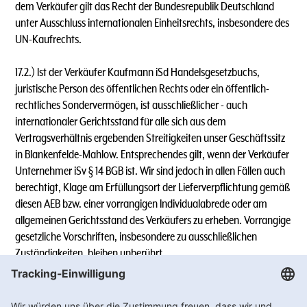
dem Verkäufer gilt das Recht der Bundesrepublik Deutschland
unter Ausschluss internationalen Einheitsrechts, insbesondere des
UN-Kaufrechts.
17.2.) lst der Verkäufer Kaufmann iSd Handelsgesetzbuchs,
juristische Person des öffentlichen Rechts oder ein öffentlich-
rechtliches Sondervermögen, ist ausschließlicher - auch
internationaler Gerichtsstand für alle sich aus dem
Vertragsverhältnis ergebenden Streitigkeiten unser Geschäftssitz
in Blankenfelde-Mahlow. Entsprechendes gilt, wenn der Verkäufer
Unternehmer iSv § 14 BGB ist. Wir sind jedoch in allen Fällen auch
berechtigt, Klage am Erfüllungsort der Lieferverpflichtung gemäß
diesen AEB bzw. einer vorrangigen lndividualabrede oder am
allgemeinen Gerichtsstand des Verkäufers zu erheben. Vorrangige
gesetzliche Vorschriften, insbesondere zu ausschließlichen
Zuständigkeiten, bleiben unberührt.
17.3.) Mit diesen Allgemeinen Einkaufs - und Geschäftsbedingen
verlieren alle früheren Einkaufs- und Geschäftsbedingungen des