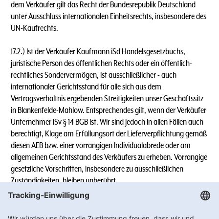
dem Verkäufer gilt das Recht der Bundesrepublik Deutschland
unter Ausschluss internationalen Einheitsrechts, insbesondere des
UN-Kaufrechts.
17.2.) lst der Verkäufer Kaufmann iSd Handelsgesetzbuchs,
juristische Person des öffentlichen Rechts oder ein öffentlich-
rechtliches Sondervermögen, ist ausschließlicher - auch
internationaler Gerichtsstand für alle sich aus dem
Vertragsverhältnis ergebenden Streitigkeiten unser Geschäftssitz
in Blankenfelde-Mahlow. Entsprechendes gilt, wenn der Verkäufer
Unternehmer iSv § 14 BGB ist. Wir sind jedoch in allen Fällen auch
berechtigt, Klage am Erfüllungsort der Lieferverpflichtung gemäß
diesen AEB bzw. einer vorrangigen lndividualabrede oder am
allgemeinen Gerichtsstand des Verkäufers zu erheben. Vorrangige
gesetzliche Vorschriften, insbesondere zu ausschließlichen
Zuständigkeiten, bleiben unberührt.
17.3.) Mit diesen Allgemeinen Einkaufs - und Geschäftsbedingen
verlieren alle früheren Einkaufs- und Geschäftsbedingungen des