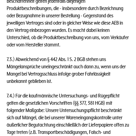
Beschaffenheit gelten jedenfalls diejenigen
Produktbeschreibungen, die - insbesondere durch Bezeichnung
oder Bezugnahme in unserer Bestellung - Gegenstand des
jeweiligen Vertrages sind oder in gleicher Weise wie diese AEB in
den Vertrag einbezogen wurden. Es macht dabei keinen
Unterschied, ob die Produktbeschreibung von uns, vom Verkäufer
oder vom Hersteller stammt.
7.3.) Abweichend von § 442 Abs. 1 S. 2 BGB stehen uns
Mängelansprüche uneingeschränkt auch dann zu, wenn uns der
Mangel bei Vertragsschluss infolge grober Fahrlässigkeit
unbekannt geblieben ist.
7.4.) Für die kaufmännische Untersuchungs- und Rügepflicht
gelten die gesetzlichen Vorschriften (§§ 377, 381 HGB) mit
folgender Maßgabe: Unsere Untersuchungspflicht beschränkt
sich auf Mängel, die bei unserer Wareneingangskontrolle unter
äußerlicher Begutachtung einschließlich der Lieferpapiere offen zu
Tage treten (z.B. Transportbeschädigungen, Falsch- und