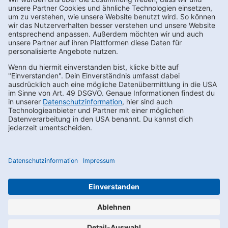
Bestellers ihre Gültigkeit.
Allgemeine Einkaufsbedingungen (AEB) zum Download
Newsletter bestellen
Footernav
Footernav
Kontakt
AEB
FAQs
LkSG
Mobile
Mobile
Karriere
Compliance
1.
2.
Datenschutz
Impressum
Spalte
Spalte