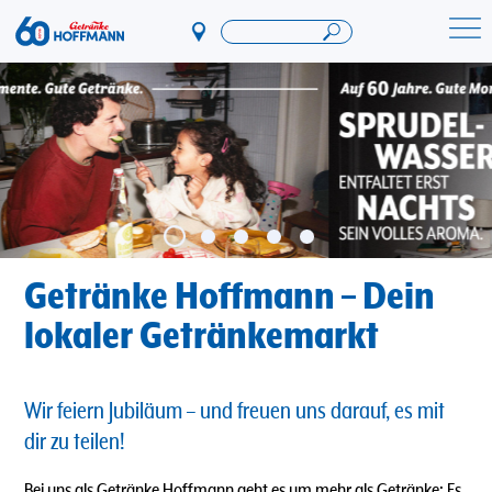
Direkt
zum
Startseite Getränke Hoffmann
Inhalt
Getränke Hoffmann – Dein
lokaler Getränkemarkt
Wir feiern Jubiläum – und freuen uns darauf, es mit
dir zu teilen!
Bei uns als Getränke Hoffmann geht es um mehr als Getränke: Es