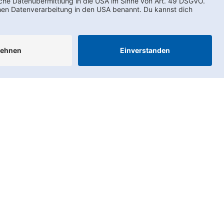
AEB
LkSG
Compliance
Impressum