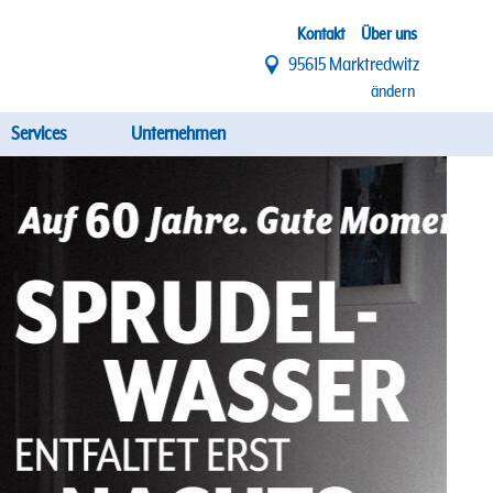
Top
Kontakt
Über uns
95615 Marktredwitz
Menü
ändern
Services
Unternehmen