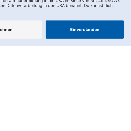
AEB
LkSG
Compliance
Impressum