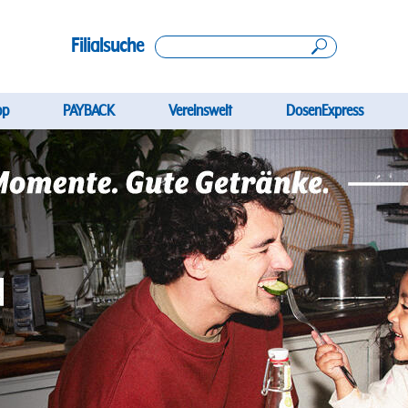
Filialsuche
gation
pp
PAYBACK
Vereinswelt
DosenExpress