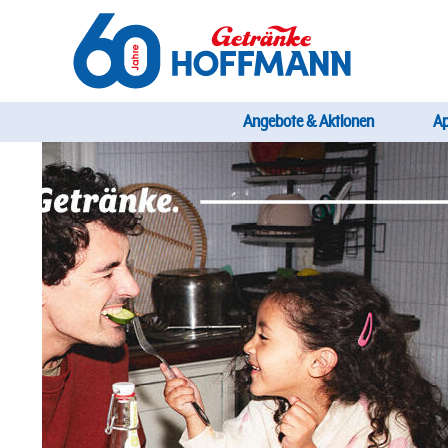
Direkt
zum
Inhalt
Startseite Getränke Hoffmann
Hauptnavi
Angebote & Aktionen
A