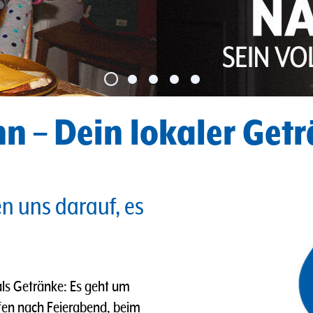
n – Dein lokaler Get
en uns darauf, es
ls Getränke: Es geht um
fen nach Feierabend, beim