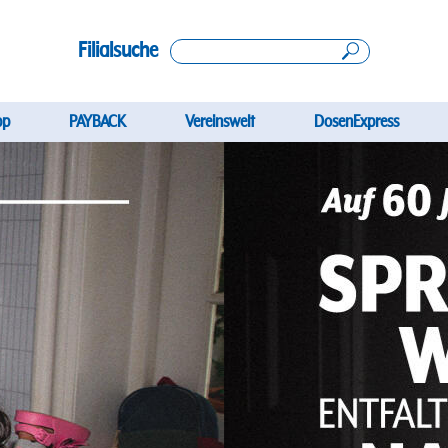
Filialsuche
gation
pp
PAYBACK
Vereinswelt
DosenExpress