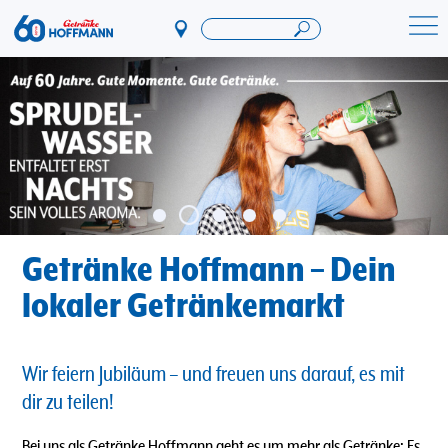
Direkt
zum
Startseite Getränke Hoffmann
Inhalt
Getränke Hoffmann – Dein
lokaler Getränkemarkt
Wir feiern Jubiläum – und freuen uns darauf, es mit
dir zu teilen!
Bei uns als Getränke Hoffmann geht es um mehr als Getränke: Es