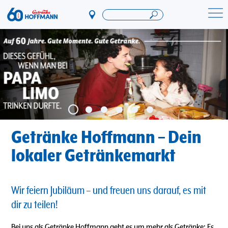
Direkt
zum
Startseite Getränke Hoffmann
Inhalt
Getränke Hoffmann – Dein
lokaler Getränkemarkt
Wir feiern Jubiläum – und freuen uns darauf, es mit
dir zu teilen!
Bei uns als Getränke Hoffmann geht es um mehr als Getränke: Es