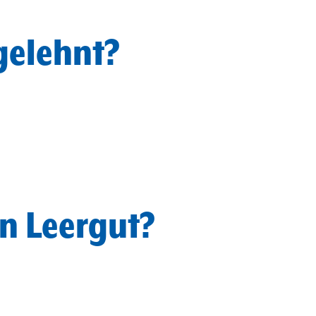
elehnt?
n Leergut?