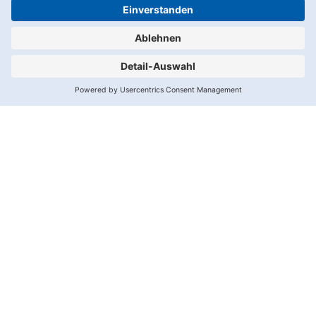
1.
2.
Datenschutz
Impressum
Spalte
Spalte
Wir
benötigen
Ihre
Zustimmung,
um den
Adition-
Service zu
laden!
Wir
verwenden
Adition,