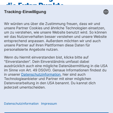
die Extra Punkte
nachgebucht werden?
Leider ist eine Nachbuchung nicht möglich. Gerne kannst du den
Coupon im Gültigkeitszeitraum aber bei deinem nächsten Einkauf
verwenden.
Newsletter bestellen
Footernav
Footernav
Kontakt
AEB
FAQs
LkSG
Mobile
Mobile
Karriere
Compliance