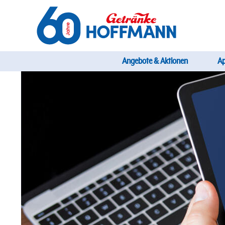
Direkt
zum
Inhalt
Startseite Getränke Hoffmann
Hauptnavi
Angebote & Aktionen
A