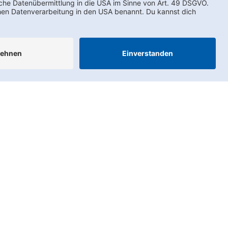
AEB
LkSG
Compliance
Impressum