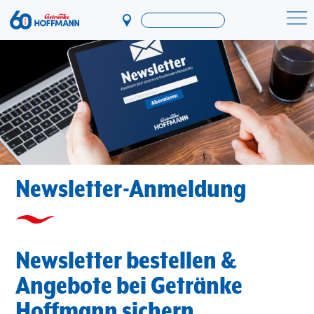
Direkt
zum
Startseite Getränke Hoffmann
Inhalt
Newsletter-Anmeldung
Newsletter bestellen &
Angebote bei Getränke
Hoffmann sichern