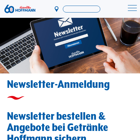
Direkt
zum
Startseite Getränke Hoffmann
Inhalt
Newsletter-Anmeldung
Newsletter bestellen &
Angebote bei Getränke
Hoffmann sichern