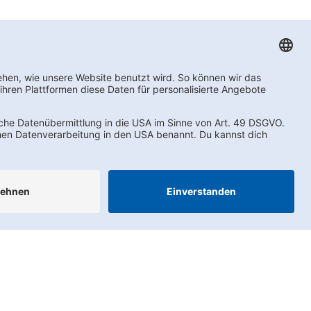
AEB
LkSG
Compliance
Impressum