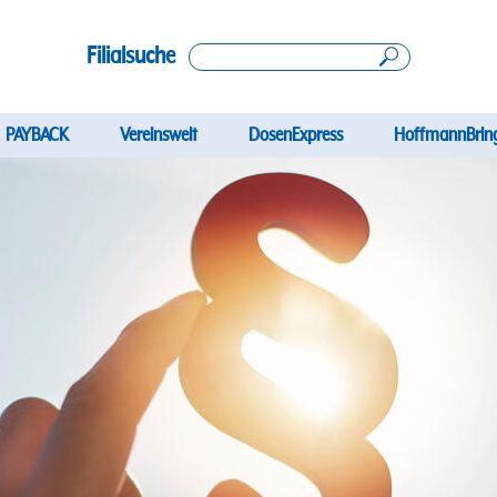
Filialsuche
ation
PAYBACK
Vereinswelt
DosenExpress
HoffmannBrin