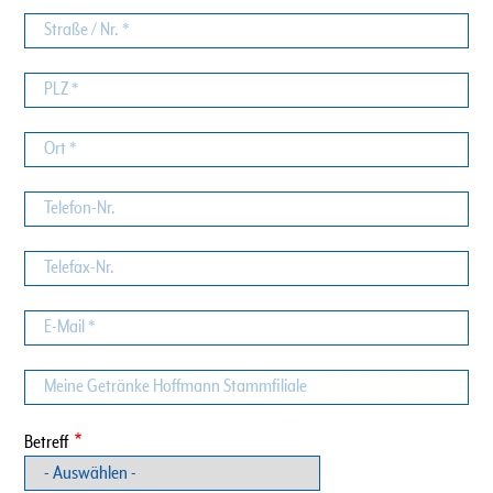
Straße
/
Nr.
PLZ
Ort
Telefon-
Nr.
Telefax-
Nr.
E-
Mail
Meine
Getränke
Hoffmann
Betreff
Stammfiliale