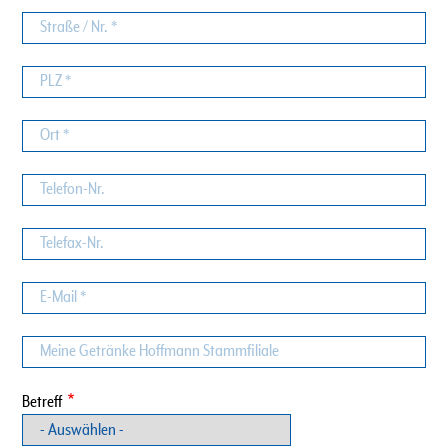
Straße
/
Nr.
PLZ
Ort
Telefon-
Nr.
Telefax-
Nr.
E-
Mail
Meine
Getränke
Hoffmann
Betreff
Stammfiliale