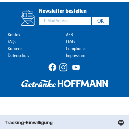
Newsletter bestellen
Footernav
Footernav
Kontakt
AEB
FAQs
LkSG
Mobile
Mobile
Karriere
Compliance
1.
2.
Datenschutz
Impressum
Spalte
Spalte
Wir
benötigen
Ihre