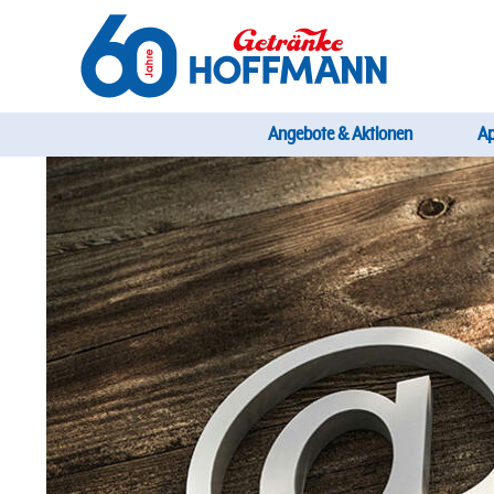
Direkt
zum
Inhalt
Startseite Getränke Hoffmann
Hauptnavi
Angebote & Aktionen
A