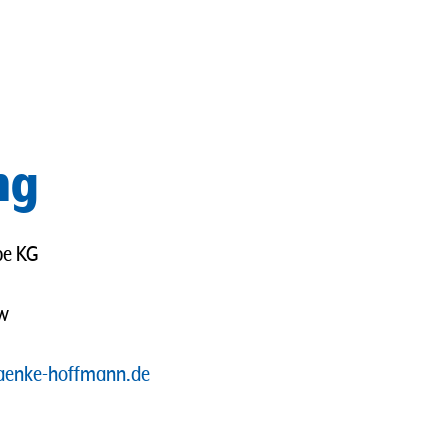
ng
pe KG
ow
aenke-hoffmann.de