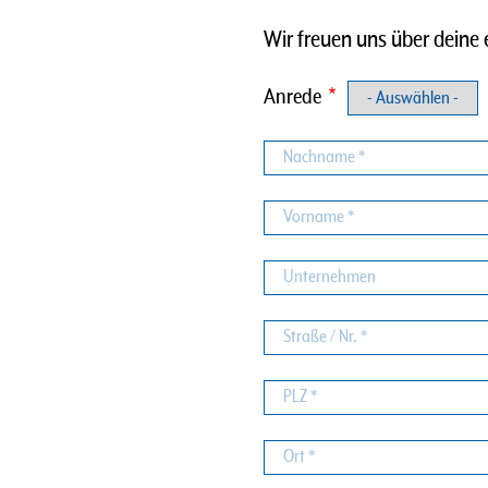
Wir freuen uns über deine 
Anrede
Nachname
Vorname
Unternehmen
Straße
/
Nr.
PLZ
Ort