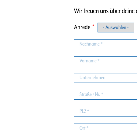
Wir freuen uns über deine 
Anrede
Nachname
Vorname
Unternehmen
Straße
/
Nr.
PLZ
Ort