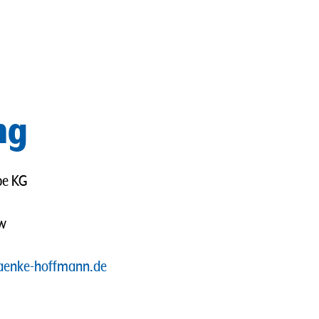
ng
pe KG
ow
aenke-hoffmann.de