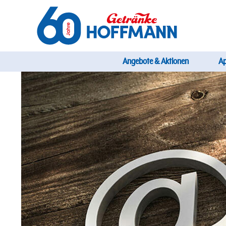
Direkt
zum
Inhalt
Startseite Getränke Hoffmann
Hauptnavi
Angebote & Aktionen
A