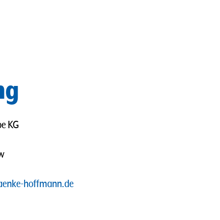
ng
pe KG
ow
aenke-hoffmann.de