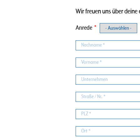
Wir freuen uns über deine 
Anrede
Nachname
Vorname
Unternehmen
Straße
/
Nr.
PLZ
Ort