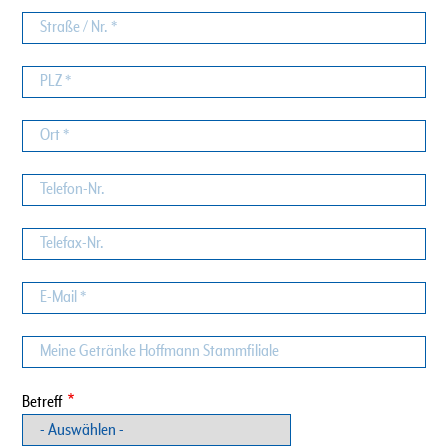
Straße
/
Nr.
PLZ
Ort
Telefon-
Nr.
Telefax-
Nr.
E-
Mail
Meine
Getränke
Hoffmann
Betreff
Stammfiliale