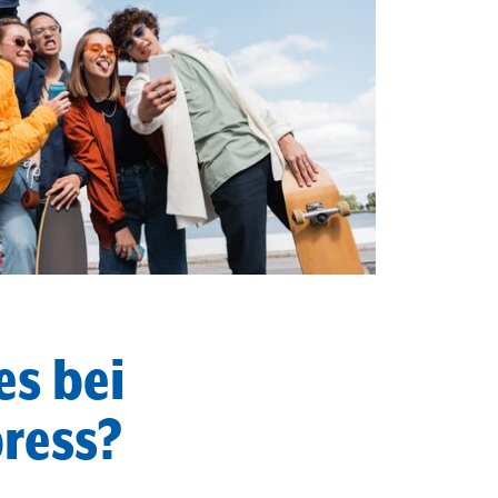
es bei
ress?