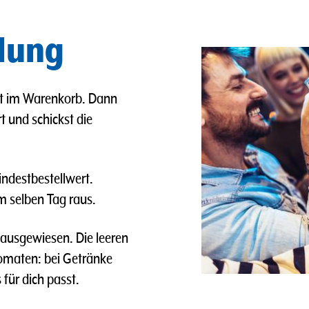
llung
det im Warenkorb. Dann
t und schickst die
indestbestellwert.
m selben Tag raus.
 ausgewiesen. Die leeren
omaten: bei Getränke
ür dich passt.