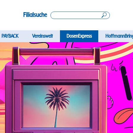
Filialsuche
ation
PAYBACK
Vereinswelt
DosenExpress
HoffmannBrin