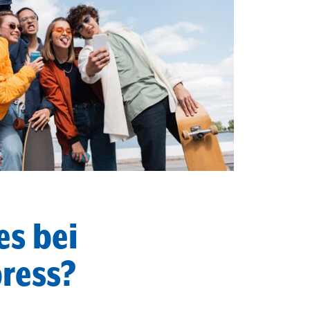
es bei
ress?