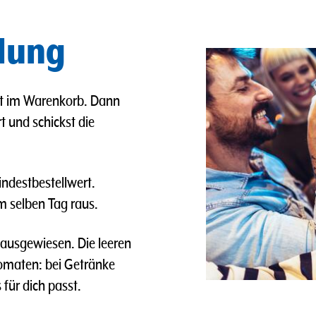
llung
det im Warenkorb. Dann
t und schickst die
indestbestellwert.
m selben Tag raus.
 ausgewiesen. Die leeren
omaten: bei Getränke
ür dich passt.