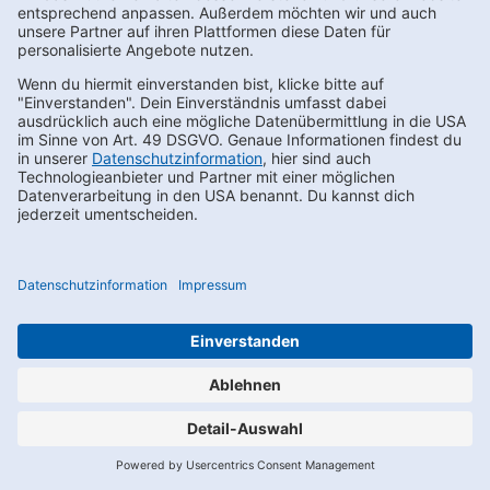
Du kannst den Newsletter auch über WhatsApp abonnieren,
indem Du den dafür vorgesehenen QR-Code scannst. Nach der
Anmeldung zum Newsletter erhältst du zunächst eine Nachricht
im Chat mit einem Bestätigungsfenster. Erst nach Aktivieren ist
deine Anmeldung erfolgreich. Sollte der Link in dem angegebenen
Zeitraum nicht aktiviert werden, werden die angegebenen Daten
wieder gelöscht.
Für das Anbieten und die Nutzung von WhatsApp nutzen wir die
Softwarelösung der Charles GmbH, Gartensstr. 86-87, 10115 Berlin,
im Rahmen eines Auftragsverarbeitungsvertrages.
Die Nutzung von WhatsApp unterliegt allein den von Dir mit
WhatsApp getroffenen Vereinbarungen. Entsprechend der
Nutzungsbedingungen von WhatsApp liegen uns durch Deine
Kontaktaufnahme Deine Telefonnummer und Dein Username
vor.