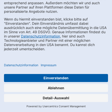
Du kannst den Newsletter auch über WhatsApp abonnieren,
indem Du den dafür vorgesehenen QR-Code scannst. Nach der
Anmeldung zum Newsletter erhältst du zunächst eine Nachricht
im Chat mit einem Bestätigungsfenster. Erst nach Aktivieren ist
deine Anmeldung erfolgreich. Sollte der Link in dem angegebenen
Zeitraum nicht aktiviert werden, werden die angegebenen Daten
wieder gelöscht.
Für das Anbieten und die Nutzung von WhatsApp nutzen wir die
Softwarelösung der Charles GmbH, Gartensstr. 86-87, 10115 Berlin,
im Rahmen eines Auftragsverarbeitungsvertrages.
Die Nutzung von WhatsApp unterliegt allein den von Dir mit
WhatsApp getroffenen Vereinbarungen. Entsprechend der
Nutzungsbedingungen von WhatsApp liegen uns durch Deine
Kontaktaufnahme Deine Telefonnummer und Dein Username
vor.