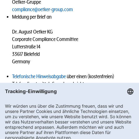
Oetker-Gruppe
compliance@oetker-group.com
Meldung per Brief an
Dr. August Oetker KG
Corporate Compliance Committee
Lutterstraße 14
33617 Bielefeld
Germany
Telefonische Hinweisabgabe
über einen (kostenfreien)
Telefondienst mittels Sprachnachricht
Meldungen von Mitarbeitenden der Oetker-Gruppe an die
Geschäftsführung, den Vorgesetzten, den (Group-)
Compliance Officer oder sonst benannten Ansprechpersonen
des jeweiligen Tochterunternehmens (z.B. im Rahmen eines
persönlichen Gesprächs).
Wir werden den Vorgang sorgfältig prüfen und die erforderlichen