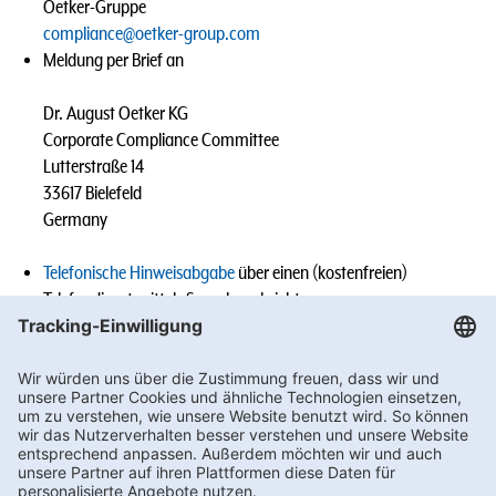
Oetker-Gruppe
compliance@oetker-group.com
Meldung per Brief an
Dr. August Oetker KG
Corporate Compliance Committee
Lutterstraße 14
33617 Bielefeld
Germany
Telefonische Hinweisabgabe
über einen (kostenfreien)
Telefondienst mittels Sprachnachricht
Meldungen von Mitarbeitenden der Oetker-Gruppe an die
Geschäftsführung, den Vorgesetzten, den (Group-)
Compliance Officer oder sonst benannten Ansprechpersonen
des jeweiligen Tochterunternehmens (z.B. im Rahmen eines
persönlichen Gesprächs).
Wir werden den Vorgang sorgfältig prüfen und die erforderlichen