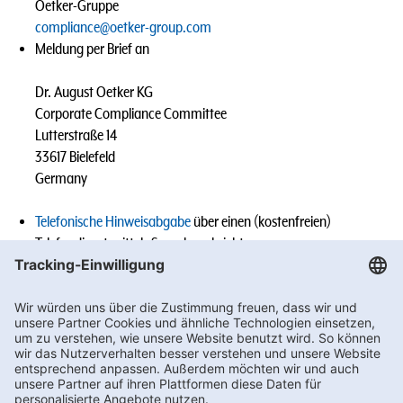
Oetker-Gruppe
compliance@oetker-group.com
Meldung per Brief an
Dr. August Oetker KG
Corporate Compliance Committee
Lutterstraße 14
33617 Bielefeld
Germany
Telefonische Hinweisabgabe
über einen (kostenfreien)
Telefondienst mittels Sprachnachricht
Meldungen von Mitarbeitenden der Oetker-Gruppe an die
Geschäftsführung, den Vorgesetzten, den (Group-)
Compliance Officer oder sonst benannten Ansprechpersonen
des jeweiligen Tochterunternehmens (z.B. im Rahmen eines
persönlichen Gesprächs).
Wir werden den Vorgang sorgfältig prüfen und die erforderlichen