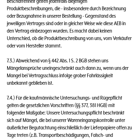
Beschaffenheit gelten jedenfalls diejenigen
Produktbeschreibungen, die - insbesondere durch Bezeichnung
oder Bezugnahme in unserer Bestellung - Gegenstand des
jeweiligen Vertrages sind oder in gleicher Weise wie diese AEB in
den Vertrag einbezogen wurden. Es macht dabei keinen
Unterschied, ob die Produktbeschreibung von uns, vom Verkäufer
oder vom Hersteller stammt.
7.3.) Abweichend von § 442 Abs. 1 S. 2 BGB stehen uns
Mängelansprüche uneingeschränkt auch dann zu, wenn uns der
Mangel bei Vertragsschluss infolge grober Fahrlässigkeit
unbekannt geblieben ist.
7.4.) Für die kaufmännische Untersuchungs- und Rügepflicht
gelten die gesetzlichen Vorschriften (§§ 377, 381 HGB) mit
folgender Maßgabe: Unsere Untersuchungspflicht beschränkt
sich auf Mängel, die bei unserer Wareneingangskontrolle unter
äußerlicher Begutachtung einschließlich der Lieferpapiere offen zu
Tage treten (z.B. Transportbeschädigungen, Falsch- und