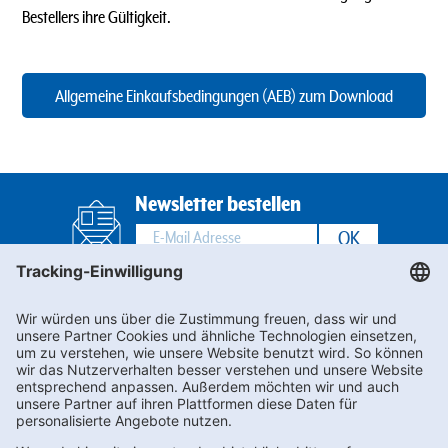
Bestellers ihre Gültigkeit.
Allgemeine Einkaufsbedingungen (AEB) zum Download
Newsletter bestellen
Footernav
Footernav
Kontakt
AEB
FAQs
LkSG
Mobile
Mobile
Karriere
Compliance
1.
2.
Datenschutz
Impressum
Spalte
Spalte