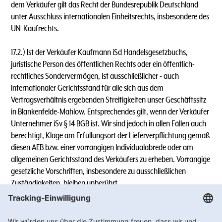
dem Verkäufer gilt das Recht der Bundesrepublik Deutschland
unter Ausschluss internationalen Einheitsrechts, insbesondere des
UN-Kaufrechts.
17.2.) lst der Verkäufer Kaufmann iSd Handelsgesetzbuchs,
juristische Person des öffentlichen Rechts oder ein öffentlich-
rechtliches Sondervermögen, ist ausschließlicher - auch
internationaler Gerichtsstand für alle sich aus dem
Vertragsverhältnis ergebenden Streitigkeiten unser Geschäftssitz
in Blankenfelde-Mahlow. Entsprechendes gilt, wenn der Verkäufer
Unternehmer iSv § 14 BGB ist. Wir sind jedoch in allen Fällen auch
berechtigt, Klage am Erfüllungsort der Lieferverpflichtung gemäß
diesen AEB bzw. einer vorrangigen lndividualabrede oder am
allgemeinen Gerichtsstand des Verkäufers zu erheben. Vorrangige
gesetzliche Vorschriften, insbesondere zu ausschließlichen
Zuständigkeiten, bleiben unberührt.
17.3.) Mit diesen Allgemeinen Einkaufs - und Geschäftsbedingen
verlieren alle früheren Einkaufs- und Geschäftsbedingungen des