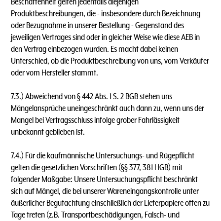
Beschaffenheit gelten jedenfalls diejenigen
Produktbeschreibungen, die - insbesondere durch Bezeichnung
oder Bezugnahme in unserer Bestellung - Gegenstand des
jeweiligen Vertrages sind oder in gleicher Weise wie diese AEB in
den Vertrag einbezogen wurden. Es macht dabei keinen
Unterschied, ob die Produktbeschreibung von uns, vom Verkäufer
oder vom Hersteller stammt.
7.3.) Abweichend von § 442 Abs. 1 S. 2 BGB stehen uns
Mängelansprüche uneingeschränkt auch dann zu, wenn uns der
Mangel bei Vertragsschluss infolge grober Fahrlässigkeit
unbekannt geblieben ist.
7.4.) Für die kaufmännische Untersuchungs- und Rügepflicht
gelten die gesetzlichen Vorschriften (§§ 377, 381 HGB) mit
folgender Maßgabe: Unsere Untersuchungspflicht beschränkt
sich auf Mängel, die bei unserer Wareneingangskontrolle unter
äußerlicher Begutachtung einschließlich der Lieferpapiere offen zu
Tage treten (z.B. Transportbeschädigungen, Falsch- und