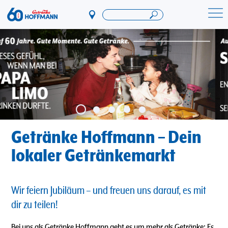
Direkt
zum
Startseite Getränke Hoffmann
Inhalt
Getränke Hoffmann – Dein
lokaler Getränkemarkt
Wir feiern Jubiläum – und freuen uns darauf, es mit
dir zu teilen!
Bei uns als Getränke Hoffmann geht es um mehr als Getränke: Es